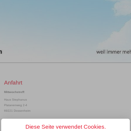
Anfahrt
Mittwochstreff:
Haus Stephanus
Platanenweg 2-4
69221 Dossenheim
Diese Seite verwendet Cookies.